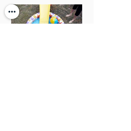
Back
Contact Me
contact@adieckstein.com
|
054-9720217
Tel - Aviv, Israel